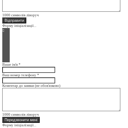
1000
символів ліворуч
Відправити
Форму ініціалізації...
Ваше ім'я
*
Ваш номер телефону
*
Коментар до заявки (не обов'язково)
1000
символів ліворуч
Передзвонити мені
Форму ініціалізації...