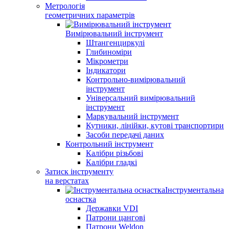
Метрологія
геометричних параметрів
Вимірювальний інструмент
Штангенциркулі
Глибиноміри
Мікрометри
Індикатори
Контрольно-вимірювальний
інструмент
Універсальний вимірювальний
інструмент
Маркувальний інструмент
Кутники, лінійки, кутові транспортири
Засоби передачі даних
Контрольний інструмент
Калібри різьбові
Калібри гладкі
Затиск інструменту
на верстатах
Інструментальна
оснастка
Державки VDI
Патрони цангові
Патрони Weldon