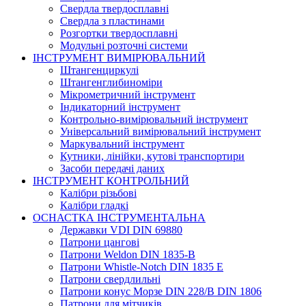
Свердла твердосплавні
Свердла з пластинами
Розгортки твердосплавні
Модульні розточні системи
ІНСТРУМЕНТ ВИМІРЮВАЛЬНИЙ
Штангенциркулі
Штангенглибиноміри
Мікрометричний інструмент
Індикаторний інструмент
Контрольно-вимірювальний інструмент
Універсальний вимірювальний інструмент
Маркувальний інструмент
Кутники, лінійки, кутові транспортири
Засоби передачі даних
ІНСТРУМЕНТ КОНТРОЛЬНИЙ
Калібри різьбові
Калібри гладкі
ОСНАСТКА ІНСТРУМЕНТАЛЬНА
Державки VDI DIN 69880
Патрони цангові
Патрони Weldon DIN 1835-B
Патрони Whistle-Notch DIN 1835 E
Патрони свердлильні
Патрони конус Морзе DIN 228/B DIN 1806
Патрони для мітчиків