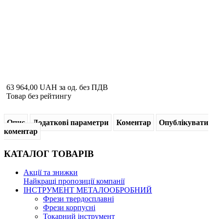
63 964,00 UAH
за од. без ПДВ
Товар без рейтингу
Опис
Додаткові параметри
Коментар
Опублікувати
коментар
КАТАЛОГ
ТОВАРІВ
Акції та знижки
Найкращі пропозиції компанії
ІНСТРУМЕНТ МЕТАЛООБРОБНИЙ
Фрези твердосплавні
Фрези корпусні
Токарний інструмент