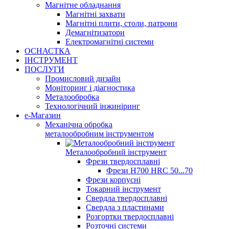
Магнітне обладнання
Магнітні захвати
Магнітні плити, столи, патрони
Демагнітизатори
Електромагнітні системи
ОСНАСТКА
ІНСТРУМЕНТ
ПОСЛУГИ
Промисловий дизайн
Моніторинг і діагностика
Металообробка
Технологічний інжиніринг
е-Магазин
Механічна обробка
металообробним інструментом
Металообробний інструмент
Фрези твердосплавні
Фрези H700 HRC 50...70
Фрези корпусні
Токарний інструмент
Свердла твердосплавні
Свердла з пластинами
Розгортки твердосплавні
Розточні системи