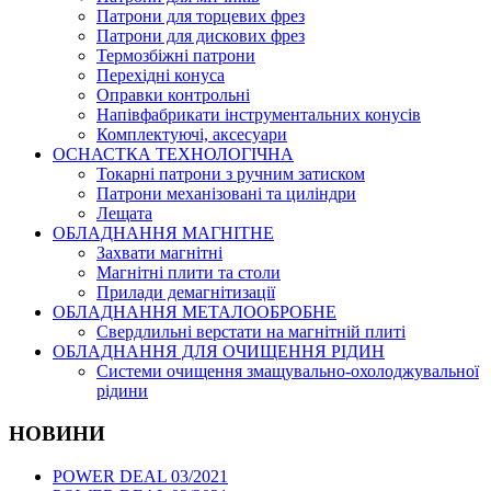
Патрони для торцевих фрез
Патрони для дискових фрез
Термозбіжні патрони
Перехідні конуса
Оправки контрольні
Напівфабрикати інструментальних конусів
Комплектуючі, аксесуари
ОСНАСТКА ТЕХНОЛОГІЧНА
Токарні патрони з ручним затиском
Патрони механізовані та циліндри
Лещата
ОБЛАДНАННЯ МАГНІТНЕ
Захвати магнітні
Магнітні плити та столи
Прилади демагнітизації
ОБЛАДНАННЯ МЕТАЛООБРОБНЕ
Свердлильні верстати на магнітній плиті
ОБЛАДНАННЯ ДЛЯ ОЧИЩЕННЯ РІДИН
Системи очищення змащувально-охолоджувальної
рідини
НОВИНИ
POWER DEAL 03/2021