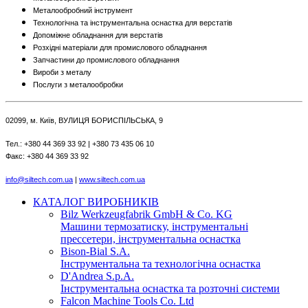
Металообробний інструмент
Технологічна та інструментальна оснастка для верстатів
Допоміжне обладнання для верстатів
Розхідні матеріали для промислового обладнання
Запчастини до промислового обладнання
Вироби з металу
Послуги з металообробки
02099, м. Київ, ВУЛИЦЯ БОРИСПІЛЬСЬКА, 9
Тел.: +380 44 369 33 92 | +380 73 435 06 10
Факс: +380 44 369 33 92
info@siltech.com.ua
|
www.siltech.com.ua
КАТАЛОГ ВИРОБНИКІВ
Bilz Werkzeugfabrik GmbH & Co. KG
Машини термозатиску, інструментальні
прессетери, інструментальна оснастка
Bison-Bial S.A.
Інструментальна та технологічна оснастка
D'Andrea S.p.A.
Інструментальна оснастка та розточні системи
Falcon Machine Tools Co. Ltd