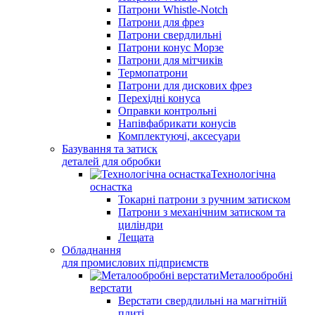
Патрони Whistle-Notch
Патрони для фрез
Патрони свердлильні
Патрони конус Морзе
Патрони для мітчиків
Термопатрони
Патрони для дискових фрез
Перехідні конуса
Оправки контрольні
Напівфабрикати конусів
Комплектуючі, аксесуари
Базування та затиск
деталей для обробки
Технологічна
оснастка
Токарні патрони з ручним затиском
Патрони з механічним затиском та
циліндри
Лещата
Обладнання
для промислових підприємств
Металообробні
верстати
Верстати свердлильні на магнітній
плиті