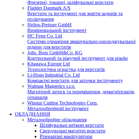
Фрезерні, токарні, шліфувальні верстати
Fladder Danmark A/S
Верстати та інструмент для зняття задирів та
полірування
Helios-Preisser GmbH
Вимірювальний інструмент
HC Feng Co. Ltd
Системи очищення змащувально-охолоджувальної
рідини для верстатів
Johs. Boss GmbH&Co. KG
Контрольний та ріжучий інструмент для різьби
Kitagawa Europe Ltd
Технологічна оснастка для верстатів
Li-Hsun Industrial Co. Ltd
Компактні верстати для заточки інструменту
Walmag Magnetics s.r.o.
Магнітний затиск та переміщення, демагнітизація,
сепарація
Winstar Cutting Technologies Corp.
Металообробний інструмент
ОБЛАДНАННЯ
Металообробне обладнання
Шліфувальні щіткові верстати
Свердлильні магнітні верстати
Різенарізні маніпулятори