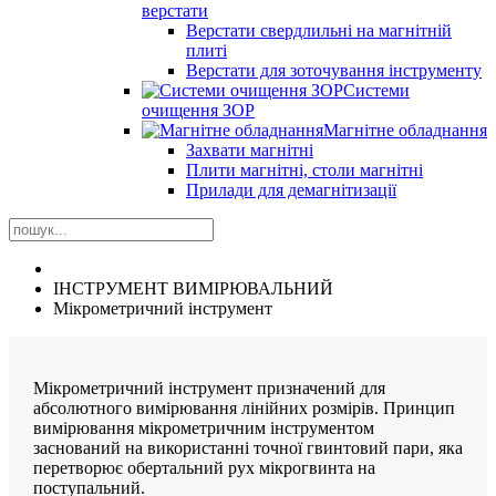
верстати
Верстати свердлильні на магнітній
плиті
Верстати для зоточування інструменту
Системи
очищення ЗОР
Магнітне обладнання
Захвати магнітні
Плити магнітні, столи магнітні
Прилади для демагнітизації
ІНСТРУМЕНТ ВИМІРЮВАЛЬНИЙ
Мікрометричний інструмент
Мікрометричний інструмент призначений для
абсолютного вимірювання лінійних розмірів. Принцип
вимірювання мікрометричним інструментом
заснований на використанні точної гвинтовий пари, яка
перетворює обертальний рух мікрогвинта на
поступальний.