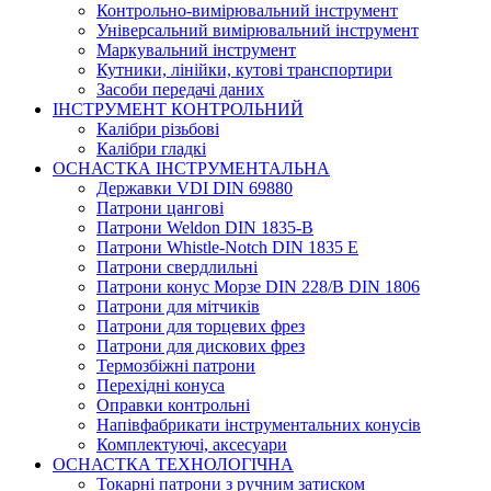
Контрольно-вимірювальний інструмент
Універсальний вимірювальний інструмент
Маркувальний інструмент
Кутники, лінійки, кутові транспортири
Засоби передачі даних
ІНСТРУМЕНТ КОНТРОЛЬНИЙ
Калібри різьбові
Калібри гладкі
ОСНАСТКА ІНСТРУМЕНТАЛЬНА
Державки VDI DIN 69880
Патрони цангові
Патрони Weldon DIN 1835-B
Патрони Whistle-Notch DIN 1835 E
Патрони свердлильні
Патрони конус Морзе DIN 228/B DIN 1806
Патрони для мітчиків
Патрони для торцевих фрез
Патрони для дискових фрез
Термозбіжні патрони
Перехідні конуса
Оправки контрольні
Напівфабрикати інструментальних конусів
Комплектуючі, аксесуари
ОСНАСТКА ТЕХНОЛОГІЧНА
Токарні патрони з ручним затиском