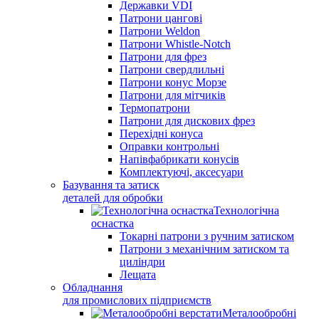
Державки VDI
Патрони цангові
Патрони Weldon
Патрони Whistle-Notch
Патрони для фрез
Патрони свердлильні
Патрони конус Морзе
Патрони для мітчиків
Термопатрони
Патрони для дискових фрез
Перехідні конуса
Оправки контрольні
Напівфабрикати конусів
Комплектуючі, аксесуари
Базування та затиск
деталей для обробки
Технологічна
оснастка
Токарні патрони з ручним затиском
Патрони з механічним затиском та
циліндри
Лещата
Обладнання
для промислових підприємств
Металообробні