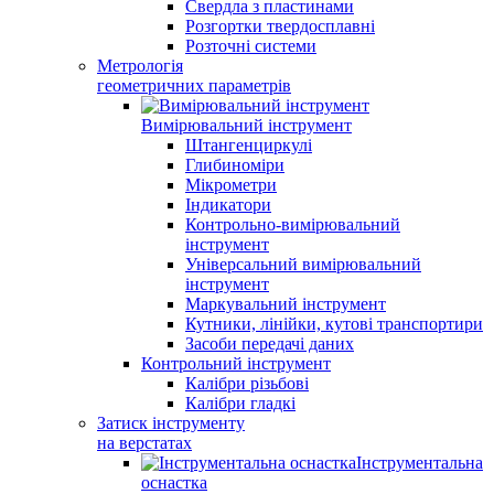
Свердла з пластинами
Розгортки твердосплавні
Розточні системи
Метрологія
геометричних параметрів
Вимірювальний інструмент
Штангенциркулі
Глибиноміри
Мікрометри
Індикатори
Контрольно-вимірювальний
інструмент
Універсальний вимірювальний
інструмент
Маркувальний інструмент
Кутники, лінійки, кутові транспортири
Засоби передачі даних
Контрольний інструмент
Калібри різьбові
Калібри гладкі
Затиск інструменту
на верстатах
Інструментальна
оснастка