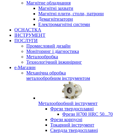
Магнітне обладнання
Магнітні захвати
Магнітні плити, столи, патрони
Демагнітизатори
Електромагнітні системи
ОСНАСТКА
ІНСТРУМЕНТ
ПОСЛУГИ
Промисловий дизайн
Моніторинг і діагностика
Металообробка
Технологічний інжиніринг
е-Магазин
Механічна обробка
металообробним інструментом
Металообробний інструмент
Фрези твердосплавні
Фрези H700 HRC 50...70
Фрези корпусні
Токарний інструмент
Свердла твердосплавні