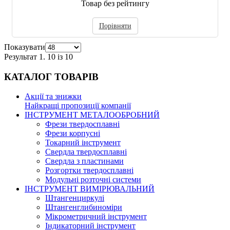
Товар без рейтингу
Порівняти
Показувати
Результат 1. 10 із 10
КАТАЛОГ
ТОВАРІВ
Акції та знижки
Найкращі пропозиції компанії
ІНСТРУМЕНТ МЕТАЛООБРОБНИЙ
Фрези твердосплавні
Фрези корпусні
Токарний інструмент
Свердла твердосплавні
Свердла з пластинами
Розгортки твердосплавні
Модульні розточні системи
ІНСТРУМЕНТ ВИМІРЮВАЛЬНИЙ
Штангенциркулі
Штангенглибиноміри
Мікрометричний інструмент
Індикаторний інструмент