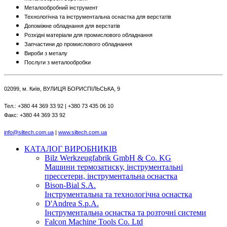
Металообробний інструмент
Технологічна та інструментальна оснастка для верстатів
Допоміжне обладнання для верстатів
Розхідні матеріали для промислового обладнання
Запчастини до промислового обладнання
Вироби з металу
Послуги з металообробки
02099, м. Київ, ВУЛИЦЯ БОРИСПІЛЬСЬКА, 9
Тел.: +380 44 369 33 92 | +380 73 435 06 10
Факс: +380 44 369 33 92
info@siltech.com.ua
|
www.siltech.com.ua
КАТАЛОГ ВИРОБНИКІВ
Bilz Werkzeugfabrik GmbH & Co. KG
Машини термозатиску, інструментальні
прессетери, інструментальна оснастка
Bison-Bial S.A.
Інструментальна та технологічна оснастка
D'Andrea S.p.A.
Інструментальна оснастка та розточні системи
Falcon Machine Tools Co. Ltd