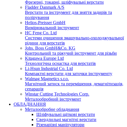
Фрезерні, токарні, шліфувальні верстати
Fladder Danmark A/S
Верстати та інструмент для зняття задирів та
полірування
Helios-Preisser GmbH
Вимірювальний інструмент
HC Feng Co. Ltd
Системи очищення змащувально-охолоджувальної
рідини для верстатів
Johs. Boss GmbH&Co. KG
Контрольний та ріжучий інструмент для різьби
Kitagawa Europe Ltd
Технологічна оснастка для верстатів
Li-Hsun Industrial Co. Ltd
Компактні верстати для заточки інструменту
Walmag Magnetics s.r.o.
Магнітний затиск та переміщення, демагнітизація,
сепарація
Winstar Cutting Technologies Corp.
Металообробний інструмент
ОБЛАДНАННЯ
Металообробне обладнання
Шліфувальні щіткові верстати
Свердлильні магнітні верстати
Різенарізні маніпулятори