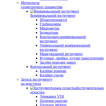
Метрологія
геометричних параметрів
Вимірювальний інструмент
Штангенциркулі
Глибиноміри
Мікрометри
Індикатори
Контрольно-вимірювальний
інструмент
Універсальний вимірювальний
інструмент
Маркувальний інструмент
Кутники, лінійки, кутові транспортири
Засоби передачі даних
Контрольний інструмент
Калібри різьбові
Калібри гладкі
Затиск інструменту
на верстатах
Інструментальна
оснастка
Державки VDI
Патрони цангові
Патрони Weldon