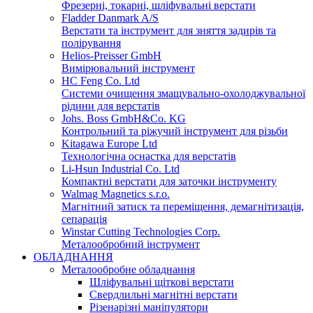
Фрезерні, токарні, шліфувальні верстати
Fladder Danmark A/S
Верстати та інструмент для зняття задирів та
полірування
Helios-Preisser GmbH
Вимірювальний інструмент
HC Feng Co. Ltd
Системи очищення змащувально-охолоджувальної
рідини для верстатів
Johs. Boss GmbH&Co. KG
Контрольний та ріжучий інструмент для різьби
Kitagawa Europe Ltd
Технологічна оснастка для верстатів
Li-Hsun Industrial Co. Ltd
Компактні верстати для заточки інструменту
Walmag Magnetics s.r.o.
Магнітний затиск та переміщення, демагнітизація,
сепарація
Winstar Cutting Technologies Corp.
Металообробний інструмент
ОБЛАДНАННЯ
Металообробне обладнання
Шліфувальні щіткові верстати
Свердлильні магнітні верстати
Різенарізні маніпулятори