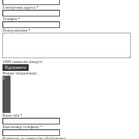
Електронна адреса
*
Телефон
*
Повідомлення
*
1000
символів ліворуч
Відправити
Форму ініціалізації...
Ваше ім'я
*
Ваш номер телефону
*
Коментар до заявки (не обов'язково)