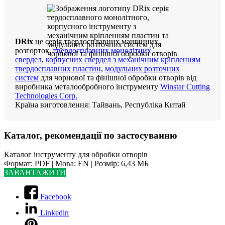
DRix
це серія твердосплавних машинних
розгорток,
твердосплавних монолітних
свердел
,
корпусних свердел з механічним кріпленням
твердосплавних пластин
,
модульних розточних
систем
для чорнової та фінішної обробки отворів від
виробника металообробного інструменту
Winstar Cutting
Technologies Corp.
Країна виготовлення: Тайвань, Республіка Китай
Каталог, рекомендації по застосуванню
Каталог інструменту для обробки отворів
Формат: PDF | Мова: EN | Розмір: 6,43 МБ
ЗАВАНТАЖИТИ
Facebook
Linkedin