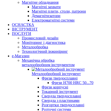
Магнітне обладнання
Магнітні захвати
Магнітні плити, столи, патрони
Демагнітизатори
Електромагнітні системи
ОСНАСТКА
ІНСТРУМЕНТ
ПОСЛУГИ
Промисловий дизайн
Моніторинг і діагностика
Металообробка
Технологічний інжиніринг
е-Магазин
Механічна обробка
металообробним інструментом
Металообробний інструмент
Фрези твердосплавні
Фрези H700 HRC 50...70
Фрези корпусні
Токарний інструмент
Свердла твердосплавні
Свердла з пластинами
Розгортки твердосплавні
Розточні системи