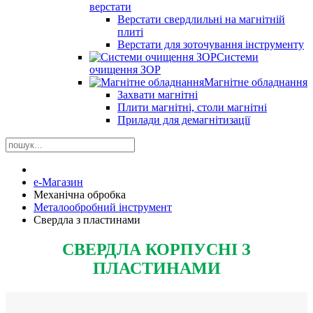
верстати
Верстати свердлильні на магнітній
плиті
Верстати для зоточування інструменту
Системи
очищення ЗОР
Магнітне обладнання
Захвати магнітні
Плити магнітні, столи магнітні
Прилади для демагнітизації
е-Магазин
Механічна обробка
Металообробний інструмент
Свердла з пластинами
СВЕРДЛА КОРПУСНІ З
ПЛАСТИНАМИ