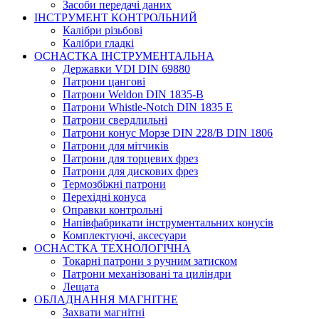
Засоби передачі даних
ІНСТРУМЕНТ КОНТРОЛЬНИЙ
Калібри різьбові
Калібри гладкі
ОСНАСТКА ІНСТРУМЕНТАЛЬНА
Державки VDI DIN 69880
Патрони цангові
Патрони Weldon DIN 1835-B
Патрони Whistle-Notch DIN 1835 E
Патрони свердлильні
Патрони конус Морзе DIN 228/B DIN 1806
Патрони для мітчиків
Патрони для торцевих фрез
Патрони для дискових фрез
Термозбіжні патрони
Перехідні конуса
Оправки контрольні
Напівфабрикати інструментальних конусів
Комплектуючі, аксесуари
ОСНАСТКА ТЕХНОЛОГІЧНА
Токарні патрони з ручним затиском
Патрони механізовані та циліндри
Лещата
ОБЛАДНАННЯ МАГНІТНЕ
Захвати магнітні