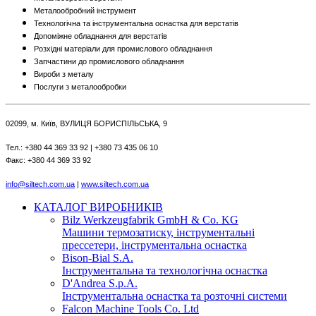
Металообробний інструмент
Технологічна та інструментальна оснастка для верстатів
Допоміжне обладнання для верстатів
Розхідні матеріали для промислового обладнання
Запчастини до промислового обладнання
Вироби з металу
Послуги з металообробки
02099, м. Київ, ВУЛИЦЯ БОРИСПІЛЬСЬКА, 9
Тел.: +380 44 369 33 92 | +380 73 435 06 10
Факс: +380 44 369 33 92
info@siltech.com.ua
|
www.siltech.com.ua
КАТАЛОГ ВИРОБНИКІВ
Bilz Werkzeugfabrik GmbH & Co. KG
Машини термозатиску, інструментальні
прессетери, інструментальна оснастка
Bison-Bial S.A.
Інструментальна та технологічна оснастка
D'Andrea S.p.A.
Інструментальна оснастка та розточні системи
Falcon Machine Tools Co. Ltd