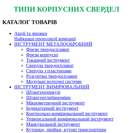
ТИПИ КОРПУСНИХ СВЕРДЕЛ
КАТАЛОГ
ТОВАРІВ
Акції та знижки
Найкращі пропозиції компанії
ІНСТРУМЕНТ МЕТАЛООБРОБНИЙ
Фрези твердосплавні
Фрези корпусні
Токарний інструмент
Свердла твердосплавні
Свердла з пластинами
Розгортки твердосплавні
Модульні розточні системи
ІНСТРУМЕНТ ВИМІРЮВАЛЬНИЙ
Штангенциркулі
Штангенглибиноміри
Мікрометричний інструмент
Індикаторний інструмент
Контрольно-вимірювальний інструмент
Універсальний вимірювальний інструмент
Маркувальний інструмент
Кутники, лінійки, кутові транспортири