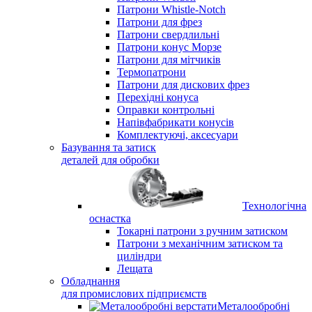
Патрони Whistle-Notch
Патрони для фрез
Патрони свердлильні
Патрони конус Морзе
Патрони для мітчиків
Термопатрони
Патрони для дискових фрез
Перехідні конуса
Оправки контрольні
Напівфабрикати конусів
Комплектуючі, аксесуари
Базування та затиск
деталей для обробки
Технологічна
оснастка
Токарні патрони з ручним затиском
Патрони з механічним затиском та
циліндри
Лещата
Обладнання
для промислових підприємств
Металообробні