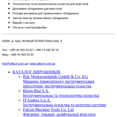
Технологічна та інструментальна оснастка для верстатів
Допоміжне обладнання для верстатів
Розхідні матеріали для промислового обладнання
Запчастини до промислового обладнання
Вироби з металу
Послуги з металообробки
02099, м. Київ, ВУЛИЦЯ БОРИСПІЛЬСЬКА, 9
Тел.: +380 44 369 33 92 | +380 73 435 06 10
Факс: +380 44 369 33 92
info@siltech.com.ua
|
www.siltech.com.ua
КАТАЛОГ ВИРОБНИКІВ
Bilz Werkzeugfabrik GmbH & Co. KG
Машини термозатиску, інструментальні
прессетери, інструментальна оснастка
Bison-Bial S.A.
Інструментальна та технологічна оснастка
D'Andrea S.p.A.
Інструментальна оснастка та розточні системи
Falcon Machine Tools Co. Ltd
Фрезерні, токарні, шліфувальні верстати