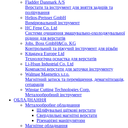
Fladder Danmark A/S
Верстати та інструмент для зняття задирів та
полірування
Helios-Preisser GmbH
Вимірювальний інструмент
HC Feng Co. Ltd
Системи очищення змащувально-охолоджувальної
рідини для верстатів
Johs. Boss GmbH&Co. KG
Контрольний та ріжучий інструмент для різьби
Kitagawa Europe Ltd
Технологічна оснастка для верстатів
Li-Hsun Industrial Co. Ltd
Компактні верстати для заточки інструменту
Walmag Magnetics s.r.o.
Магнітний затиск та переміщення, демагнітизація,
сепарація
Winstar Cutting Technologies Corp.
Металообробний інструмент
ОБЛАДНАННЯ
Металообробне обладнання
Шліфувальні щіткові верстати
Свердлильні магнітні верстати
Різенарізні маніпулятори
Магнітне обладнання