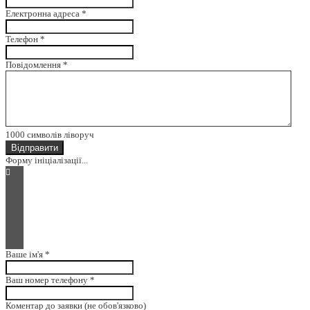
Електронна адреса
*
Телефон
*
Повідомлення
*
1000
символів ліворуч
Відправити
Форму ініціалізації...
Ваше ім'я
*
Ваш номер телефону
*
Коментар до заявки (не обов'язково)