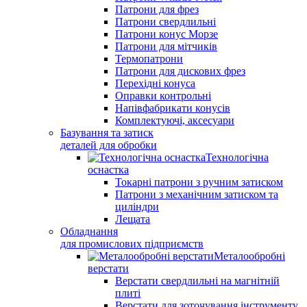
Патрони для фрез
Патрони свердлильні
Патрони конус Морзе
Патрони для мітчиків
Термопатрони
Патрони для дискових фрез
Перехідні конуса
Оправки контрольні
Напівфабрикати конусів
Комплектуючі, аксесуари
Базування та затиск
деталей для обробки
Технологічна
оснастка
Токарні патрони з ручним затиском
Патрони з механічним затиском та
циліндри
Лещата
Обладнання
для промислових підприємств
Металообробні
верстати
Верстати свердлильні на магнітній
плиті
Верстати для зоточування інструменту