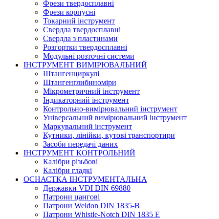
Фрези твердосплавні
Фрези корпусні
Токарний інструмент
Свердла твердосплавні
Свердла з пластинами
Розгортки твердосплавні
Модульні розточні системи
ІНСТРУМЕНТ ВИМІРЮВАЛЬНИЙ
Штангенциркулі
Штангенглибиноміри
Мікрометричний інструмент
Індикаторний інструмент
Контрольно-вимірювальний інструмент
Універсальний вимірювальний інструмент
Маркувальний інструмент
Кутники, лінійки, кутові транспортири
Засоби передачі даних
ІНСТРУМЕНТ КОНТРОЛЬНИЙ
Калібри різьбові
Калібри гладкі
ОСНАСТКА ІНСТРУМЕНТАЛЬНА
Державки VDI DIN 69880
Патрони цангові
Патрони Weldon DIN 1835-B
Патрони Whistle-Notch DIN 1835 E