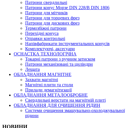
Патрони свердлильні
Патрони конус Морзе DIN 228/B DIN 1806
Патрони для мітчиків
Патрони для торцевих фрез
Патрони для дискових фрез
Термозбіжні патрони
Перехідні конуса
Оправки контрольні
Напівфабрикати інструментальних конусів
Комплектуючі, аксесуари
ОСНАСТКА ТЕХНОЛОГІЧНА
Токарні патрони з ручним затиском
Патрони механізовані та циліндри
Лещата
ОБЛАДНАННЯ МАГНІТНЕ
Захвати магнітні
Магнітні плити та столи
Прилади демагнітизації
ОБЛАДНАННЯ МЕТАЛООБРОБНЕ
Свердлильні верстати на магнітній плиті
ОБЛАДНАННЯ ДЛЯ ОЧИЩЕННЯ РІДИН
Системи очищення змащувально-охолоджувальної
рідини
НОВИНИ