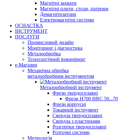
Магнітні захвати
Магнітні плити, столи, патрони
Демагнітизатори
Електромагнітні системи
ОСНАСТКА
ІНСТРУМЕНТ
ПОСЛУГИ
Промисловий дизайн
Моніторинг і діагностика
Металообробка
Технологічний інжиніринг
е-Магазин
Механічна обробка
металообробним інструментом
Металообробний інструмент
Фрези твердосплавні
Фрези H700 HRC 50...70
Фрези корпусні
Токарний інструмент
Свердла твердосплавні
Свердла з пластинами
Розгортки твердосплавні
Розточні системи
Метрологія