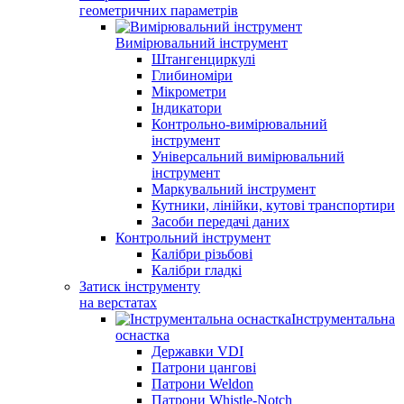
геометричних параметрів
Вимірювальний інструмент
Штангенциркулі
Глибиноміри
Мікрометри
Індикатори
Контрольно-вимірювальний
інструмент
Універсальний вимірювальний
інструмент
Маркувальний інструмент
Кутники, лінійки, кутові транспортири
Засоби передачі даних
Контрольний інструмент
Калібри різьбові
Калібри гладкі
Затиск інструменту
на верстатах
Інструментальна
оснастка
Державки VDI
Патрони цангові
Патрони Weldon
Патрони Whistle-Notch