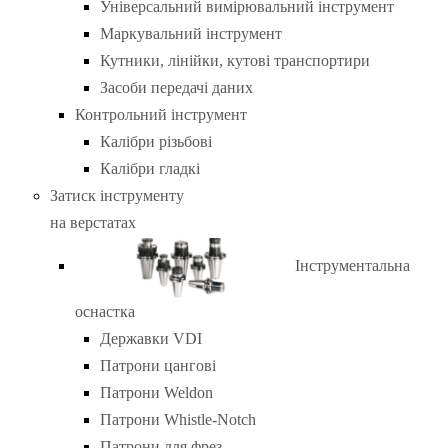
Універсальний вимірювальний інструмент
Маркувальний інструмент
Кутники, лінійки, кутові транспортири
Засоби передачі даних
Контрольний інструмент
Калібри різьбові
Калібри гладкі
Затиск інструменту
на верстатах
Інструментальна
оснастка
Державки VDI
Патрони цангові
Патрони Weldon
Патрони Whistle-Notch
Патрони для фрез