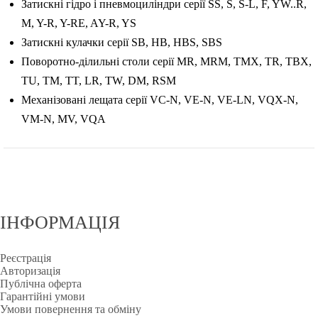
Затискні гідро і пневмоциліндри серії SS, S, S-L, F, YW..R,
M, Y-R, Y-RE, AY-R, YS
Затискні кулачки серії SB, HB, HBS, SBS
Поворотно-ділильні столи серії MR, MRM, TMX, TR, TBX,
TU, TM, TT, LR, TW, DM, RSM
Механізовані лещата серії VC-N, VE-N, VE-LN, VQX-N,
VM-N, MV, VQA
ІНФОРМАЦІЯ
Реєстрація
Авторизація
Публічна оферта
Гарантійні умови
Умови повернення та обміну