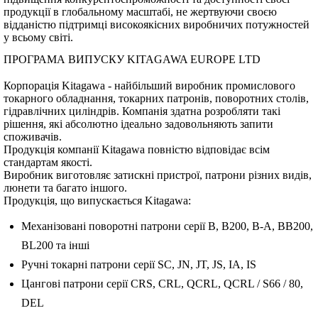
продукції в глобальному масштабі, не жертвуючи своєю
відданістю підтримці високоякісних виробничих потужностей
у всьому світі.
ПРОГРАМА ВИПУСКУ KITAGAWA EUROPE LTD
Корпорація Kitagawa - найбільший виробник промислового
токарного обладнання, токарних патронів, поворотних столів,
гідравлічних циліндрів. Компанія здатна розробляти такі
рішення, які абсолютно ідеально задовольняють запити
споживачів.
Продукція компанії Kitagawa повністю відповідає всім
стандартам якості.
Виробник виготовляє затискні пристрої, патрони різних видів,
люнети та багато іншого.
Продукція, що випускається Kitagawa:
Механізовані поворотні патрони серії В, В200, В-А, ВВ200,
BL200 та інші
Ручні токарні патрони серії SC, JN, JT, JS, IA, IS
Цангові патрони серії CRS, CRL, QCRL, QCRL / S66 / 80,
DEL