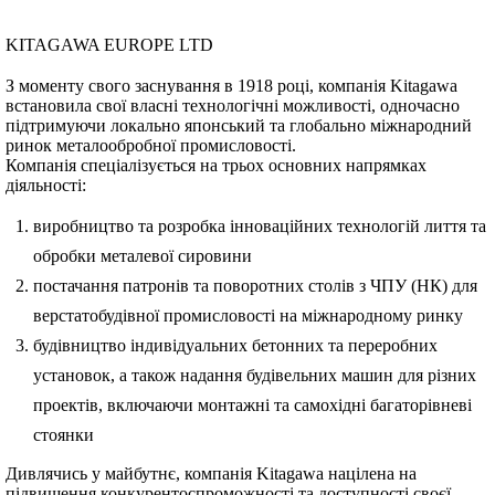
KITAGAWA EUROPE LTD
З моменту свого заснування в 1918 році, компанія Kitagawa
встановила свої власні технологічні можливості, одночасно
підтримуючи локально японський та глобально міжнародний
ринок металообробної промисловості.
Компанія спеціалізується на трьох основних напрямках
діяльності:
виробництво та розробка інноваційних технологій лиття та
обробки металевої сировини
постачання патронів та поворотних столів з ЧПУ (НК) для
верстатобудівної промисловості на міжнародному ринку
будівництво індивідуальних бетонних та переробних
установок, а також надання будівельних машин для різних
проектів, включаючи монтажні та самохідні багаторівневі
стоянки
Дивлячись у майбутнє, компанія Kitagawa націлена на
підвищення конкурентоспроможності та доступності своєї