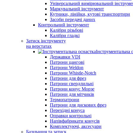
Універсальний вимірювальний інструме
Маркувальний інструмент
Кутники, лінійки, кутові транспортири
Засоби передачі даних
Контрольний інструмент
Калібри різьбові
Калібри гладкі
Затиск інструменту
на верстатах
Інструментальна 
Державки VDI
Патрони цангові
Патрони Weldon
Патрони Whistle-Notch
Патрони для фрез
Патрони свердлильні
Патрони конус Морзе
Патрони для мітчиків
Термопатрони
Патрони для дискових фрез
Перехідні конуса
Оправки контрольні
Напівфабрикати конусів
Комплектуючі, аксесуари
Базування та затиск