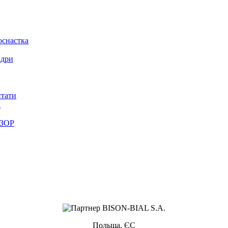
оснастка
ндри
стати
і
 ЗОР
Польща, ЄС