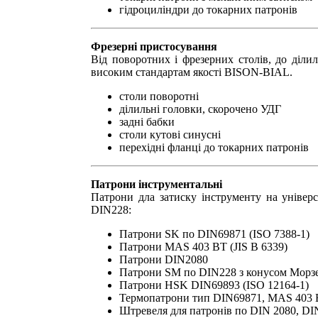
гідроциліндри до токарних патронів
Фрезерні пристосування
Від поворотних і фрезерних столів, до діли
високим стандартам якості BISON-BIAL.
столи поворотні
ділильні головки, скорочено УДГ
задні бабки
столи кутові синусні
перехідні фланці до токарних патронів
Патрони інструментальні
Патрони дла затиску інструменту на універ
DIN228:
Патрони SK по DIN69871 (ISO 7388-1)
Патрони MAS 403 BT (JIS B 6339)
Патрони DIN2080
Патрони SM по DIN228 з конусом Морз
Патрони HSK DIN69893 (ISO 12164-1)
Термопатрони тип DIN69871, MAS 403
Штревеля для патронів по DIN 2080, DI