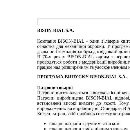
BISON-BIAL S.A.
Компанія BISON-BIAL - один з лідерів світо
оснастка для механічної обробки. У програмі
діяльності компанія здобула досвід, який доз
В 70-х роках BISON-BIAL одним з перших 
проводяться роботи з модернізації виробниц
працює над розширенням та удосконаленням 
ПРОГРАМА ВИПУСКУ BISON-BIAL S.A.
Патрони токарні
Патрони виготовляються з високоякісної кова
Патрони виробництва BISON-BIAL відповіда
встановлені високі вимоги до якості. Тому
впроваджених на виробництві. Стандарти BIS
Кожен патрон, якій пройшов систему контро
токарні патрони з ручним затиском
токарні патрони з механічним затиском