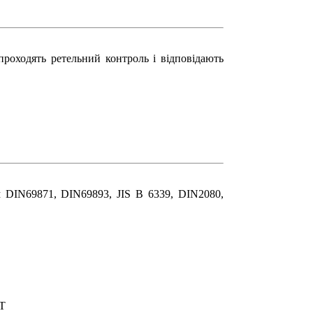
проходять ретельний контроль і відповідають
м DIN69871, DIN69893, JIS B 6339, DIN2080,
AT