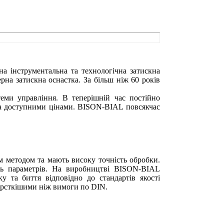
на інструментальна та технологічна затискна
рна затискна оснастка. За більш ніж 60 років
ми управління. В теперішній час постійно
 за доступними цінами. BISON-BIAL повсякчас
им методом та мають високу точність обробки.
сть параметрів. На виробництві BISON-BIAL
у та биття відповідно до стандартів якості
орсткішими ніж вимоги по DIN.