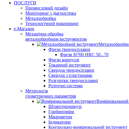
ПОСЛУГИ
Промисловий дизайн
Моніторинг і діагностика
Металообробка
Технологічний інжиніринг
е-Магазин
Механічна обробка
металообробним інструментом
Металообробни
Фрези твердосплавні
Фрези H700 HRC 50...70
Фрези корпусні
Токарний інструмент
Свердла твердосплавні
Свердла з пластинами
Розгортки твердосплавні
Розточні системи
Метрологія
геометричних параметрів
Вимірювальний 
Штангенциркулі
Глибиноміри
Мікрометри
Індикатори
Контрольно-вимірювальний інструмент