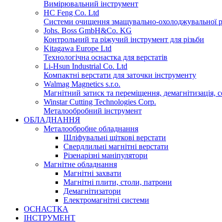
Вимірювальний інструмент
HC Feng Co. Ltd
Системи очищення змащувально-охолоджувальної рі
Johs. Boss GmbH&Co. KG
Контрольний та ріжучий інструмент для різьби
Kitagawa Europe Ltd
Технологічна оснастка для верстатів
Li-Hsun Industrial Co. Ltd
Компактні верстати для заточки інструменту
Walmag Magnetics s.r.o.
Магнітний затиск та переміщення, демагнітизація, с
Winstar Cutting Technologies Corp.
Металообробний інструмент
ОБЛАДНАННЯ
Металообробне обладнання
Шліфувальні щіткові верстати
Свердлильні магнітні верстати
Різенарізні маніпулятори
Магнітне обладнання
Магнітні захвати
Магнітні плити, столи, патрони
Демагнітизатори
Електромагнітні системи
ОСНАСТКА
ІНСТРУМЕНТ