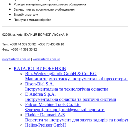
Розхідні матеріали для промислового обладнання
Запчастини до промислового обладнання
Вироби з металу
Послуги з металообробки
02099, м. Київ, ВУЛИЦЯ БОРИСПІЛЬСЬКА, 9
Тел.: +380 44 369 33 92 | +380 73 435 06 10
Факс: +380 44 369 33 92
info@siltech.com.ua
|
www.siltech.com.ua
КАТАЛОГ ВИРОБНИКІВ
Bilz Werkzeugfabrik GmbH & Co. KG
Машини термозатиску, інструментальні прессетери,
Bison-Bial S.A.
Інструментальна та технологічна оснастка
D'Andrea S.p.A.
Інструментальна оснастка та розточні системи
Falcon Machine Tools Co. Ltd
Фрезерні, токарні, шліфувальні верстати
Fladder Danmark A/S
Верстати та інструмент для зняття задирів та полір
Helios-Preisser GmbH