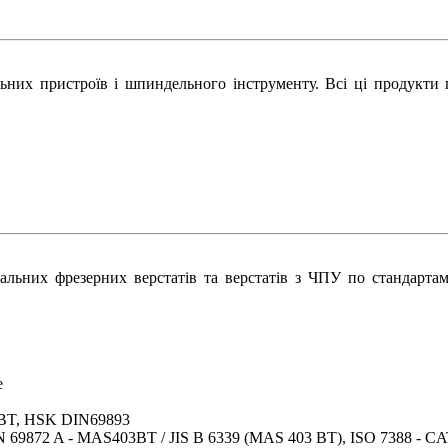
льних пристроїв і шпиндельного інструменту. Всі ці продукти 
сальних фрезерних верстатів та верстатів з ЧПУ по стандарта
е
 BT, HSK DIN69893
N 69872 A - MAS403BT / JIS B 6339 (MAS 403 BT), ISO 7388 - C