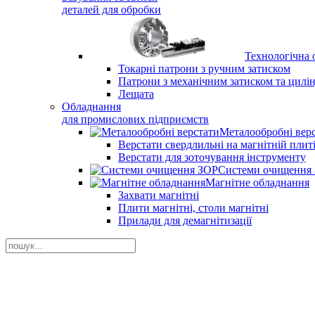
деталей для обробки
Технологічна 
Токарні патрони з ручним затиском
Патрони з механічним затиском та цилі
Лещата
Обладнання
для промислових підприємств
Металообробні вер
Верстати свердлильні на магнітній плит
Верстати для зоточування інструменту
Системи очищення
Магнітне обладнання
Захвати магнітні
Плити магнітні, столи магнітні
Прилади для демагнітизації