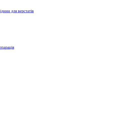
дини для верстатів
епарація