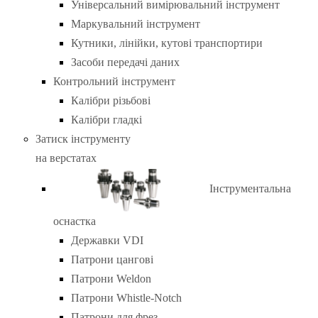
Універсальний вимірювальний інструмент
Маркувальний інструмент
Кутники, лінійки, кутові транспортири
Засоби передачі даних
Контрольний інструмент
Калібри різьбові
Калібри гладкі
Затиск інструменту
на верстатах
Інструментальна
оснастка
Державки VDI
Патрони цангові
Патрони Weldon
Патрони Whistle-Notch
Патрони для фрез